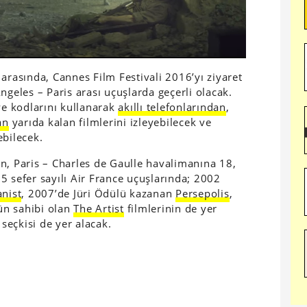
arasında, Cannes Film Festivali 2016’yı ziyaret
ngeles – Paris arası uçuşlarda geçerli olacak.
ye kodlarını kullanarak
akıllı telefonlarından
,
an
yarıda kalan filmlerini izleyebilecek ve
ebilecek.
n, Paris – Charles de Gaulle havalimanına 18,
5 sefer sayılı Air France uçuşlarında; 2002
anist
, 2007’de Jüri Ödülü kazanan
Persepolis
,
ün sahibi olan
The Artist
filmlerinin de yer
 seçkisi de yer alacak.