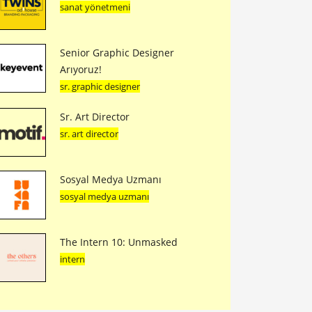
sanat yönetmeni
Senior Graphic Designer
Arıyoruz!
sr. graphic designer
Sr. Art Director
sr. art director
Sosyal Medya Uzmanı
sosyal medya uzmanı
The Intern 10: Unmasked
intern