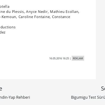
otella
ine du Plessis, Anyce Nedir, Mathieu Ecollan,
n-Kemoun, Caroline Fontaine, Constance
oductions
ndez
16.05.2016 16:25
|
REKLAM
e
S
endin-Yap Rehberi
Bigumigu Test Sürü