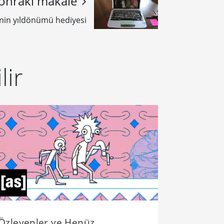
onraki makale
'nin yıldönümü hediyesi
lir
Özleyenler ve Henüz