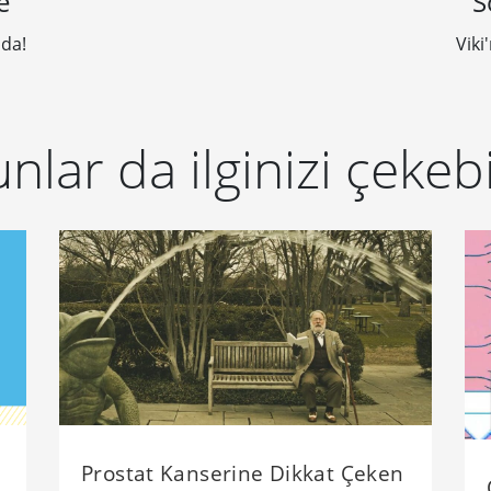
e
S
nda!
Viki
nlar da ilginizi çekebi
k
Prostat Kanserine Dikkat Çeken