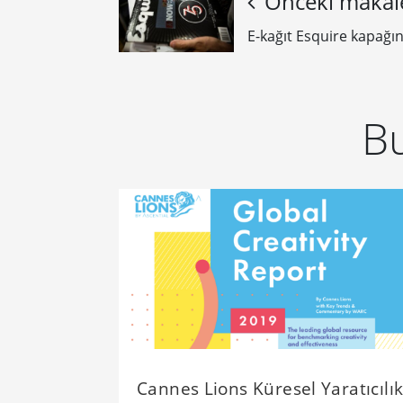
Önceki makal
E-kağıt Esquire kapağı
Bu
Cannes Lions Küresel Yaratıcılı