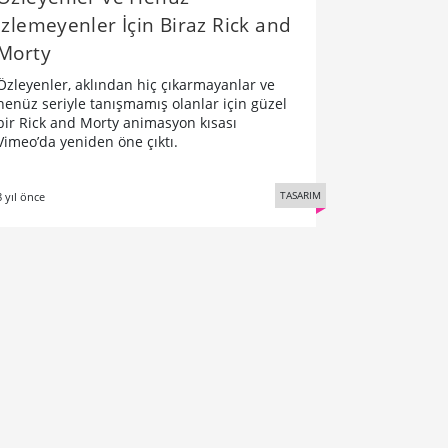
İzlemeyenler İçin Biraz Rick and
Morty
Özleyenler, aklından hiç çıkarmayanlar ve
henüz seriyle tanışmamış olanlar için güzel
bir Rick and Morty animasyon kısası
Vimeo’da yeniden öne çıktı.
TASARIM
8 yıl önce