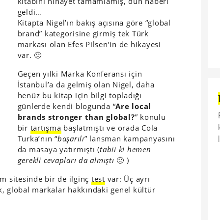
kitabını nihayet tamamlamış, dün haberi
geldi…
Kitapta Nigel’ın bakış açısına göre “global
brand” kategorisine girmiş tek Türk
markası olan Efes Pilsen’in de hikayesi
var. 🙂
Geçen yılki Marka Konferansı için
İstanbul’a da gelmiş olan Nigel, daha
henüz bu kitap için bilgi topladığı
günlerde kendi blogunda “
Are local
brands stronger than global?
” konulu
bir
tartışma
başlatmıştı ve orada Cola
Turka’nın “
başarılı
” lansman kampanyasını
da masaya yatırmıştı (
tabii ki hemen
gerekli cevapları da almıştı
🙂 )
m sitesinde bir de ilginç
test
var: Üç ayrı
, global markalar hakkındaki genel kültür