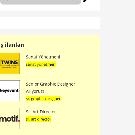
İş ilanları
Sanat Yönetmeni
sanat yönetmeni
Senior Graphic Designer
Arıyoruz!
sr. graphic designer
Sr. Art Director
sr. art director