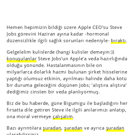
Hemen hepimizin bildiği üzere Apple CEO’su Steve
Jobs görevini Haziran ayına kadar -hormonal
düzensizlikle ilgili sağlık sorunları nedeniyle-
bıraktı
.
Gelgelelim kulislerde (hangi kulisler demeyin:))
konuşulanlar
Steve Jobs’un Apple’a veda hazırlığında
olduğu yönünde. Hastalanmasının bile on
milyarlarca dolarlık hacmi bulunan şirket hisselerine
yaptığı olumsuz etkinin, ayrılması halinde daha kötü
bir duruma geleceğini düşünen Jobs; ‘alıştıra alıştıra’
dediğimiz cinsten bir veda planlıyormuş.
Biz de bu haberde, güne Bigumigu ile başladığını her
fırsatta dile getiren Steve ile ilgili anılarımızı anlatıp,
ona moral vermeye
çalışalım
.
Bazı ayrıntılara
şuradan
,
şuradan
ve ayrıca
şuradan
ulaşabilirsiniz.