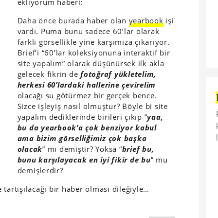
ekliyorum haberi:
Daha önce burada haber olan
yearbook
işi
vardı. Puma bunu sadece 60’lar olarak
farklı görsellikle yine karşımıza çıkarıyor.
Brief’i “60’lar koleksiyonuna interaktif bir
site yapalım” olarak düşünürsek ilk akla
gelecek fikrin de
fotoğraf yükletelim,
herkesi 60’lardaki hallerine çevirelim
olacağı su götürmez bir gerçek bence.
Sizce işleyiş nasıl olmuştur? Böyle bi site
yapalım dediklerinde birileri çıkıp “
yaa,
bu da yearbook’a çok benziyor kabul
ama bizim görselliğimiz çok başka
olacak
” mı demiştir? Yoksa “
brief bu,
bunu karşılayacak en iyi fikir de bu
” mu
demişlerdir?
tartışılacağı bir haber olması dileğiyle…