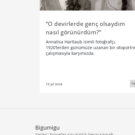
“O devirlerde genç olsaydım
nasıl görünürdüm?”
Annalisa Hartlaub isimli fotoğrafçı,
1920’lerden günümüze uzanan bir otoportr
çalışmasıyla karşımızda.
TA
12 yıl önce
Bigumigu
Yaratıcı bünyeler için günlük besin kaynağı