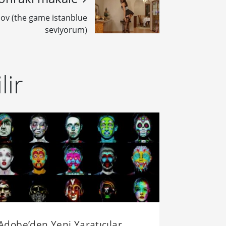
 şov (the game istanblue
seviyorum)
lir
Adobe’den Yeni Yaratıcılar