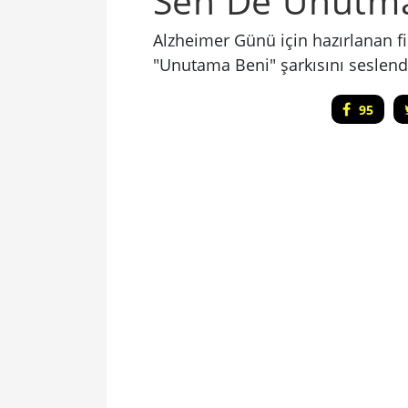
Sen De Unutm
Alzheimer Günü için hazırlanan fi
"Unutama Beni" şarkısını seslendi
95