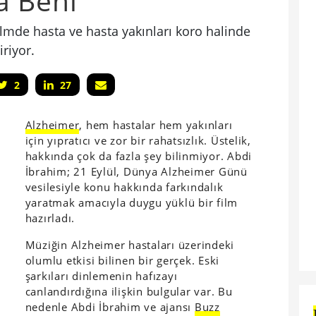
a Beni
lmde hasta ve hasta yakınları koro halinde
riyor.
2
27
Alzheimer
, hem hastalar hem yakınları
için yıpratıcı ve zor bir rahatsızlık. Üstelik,
hakkında çok da fazla şey bilinmiyor. Abdi
İbrahim; 21 Eylül, Dünya Alzheimer Günü
vesilesiyle konu hakkında farkındalık
yaratmak amacıyla duygu yüklü bir film
hazırladı.
Müziğin Alzheimer hastaları üzerindeki
olumlu etkisi bilinen bir gerçek. Eski
şarkıları dinlemenin hafızayı
canlandırdığına ilişkin bulgular var. Bu
nedenle Abdi İbrahim ve ajansı
Buzz