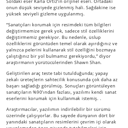
Soldaki eser Karla Ortiz’in orijinel eseri. Ortadaki
onun düşük seviyede gizlenmiş hali. Sağdakine ise
yüksek seviyeli gizleme uygulanmış.
“Sanatçıları korumak için resimdeki tüm bilgileri
değiştirmemize gerek yok, sadece stil özelliklerini
değiştirmemiz gerekiyor. Bu nedenle, üslup
özelliklerini görüntüden temel olarak ayırdığınız ve
yalnızca pelerini kullanarak stil özelliğini bozmaya
çalıştığınız bir yol bulmamız gerekiyordu,” diyor
araştırmanın yürütücülerinden Shawn Shan.
Geliştirilen araç teste tabi tutulduğunda; yapay
zekalı üreteçlerin sahtecilik konusunda çok daha az
başarı sağladığı görülmüş. Sonuçları görüntüleyen
sanatçıların %90’ından fazlası, yazılımı kendi sanat
eserlerini korumak için kullanmak istemiş. .
Araştırmacılar, yazılımın indirilebilir bir sürümü
üzerinde çalışıyorlar. Bu sayede dünyanın dört bir
yanındaki sanatçıların resimlerini çevrim içi olarak
yayınlamadan önce güvende tutabilmeleri için