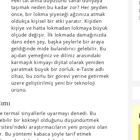
Peki tat alma duyusunu sanal dünyaya
taşımak neden bu kadar zor? Her şeyden
önce, bir lokma yiyeceği ağzınıza atmak
oldukça kişisel bir etki yaratır. Kişiden
kişiye ve hatta lokmadan lokmaya büyük
ölçüde değişir. İlk lokmada damağınızda
dans eden şey, başka şeylerle bir araya
geldiğinde mide bulandırıcı gelebilir. Bu
açıdan yemeğiniz ve diliniz arasındaki
karmaşık kimyayı dijital olarak yeniden
yaratmak büyük bir zorluk. e-Taste adlı
cihaz, bu zorlu bir görevi yerine getirmek
üzere geliştirilmiş yeni bir teknoloji
ürünü.
dımı
 ve termal sinyallerle uyarmayı denedi. Bu
lebilir bir kokteyl olduğunu düşündürtmek
itesi’ndeki araştırmacıların yeni projesi olan
r. Bu yöntemi kabaca şöyle tarif etmek