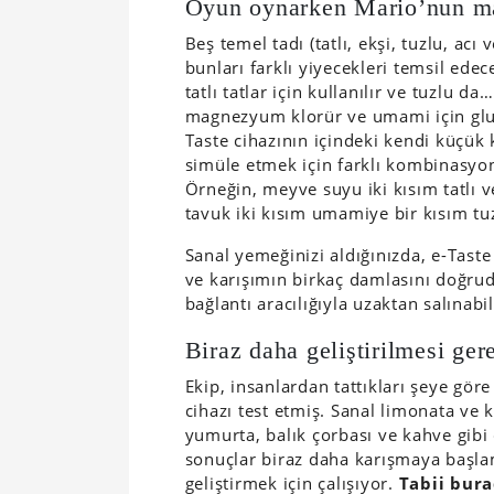
Oyun oynarken Mario’nun man
Beş temel tadı (tatlı, ekşi, tuzlu, acı
bunları farklı yiyecekleri temsil edece
tatlı tatlar için kullanılır ve tuzlu da…
magnezyum klorür ve umami için glut
Taste cihazının içindeki kendi küçük 
simüle etmek için farklı kombinasyo
Örneğin, meyve suyu iki kısım tatlı ve
tavuk iki kısım umamiye bir kısım tuz
Sanal yemeğinizi aldığınızda, e-Taste 
ve karışımın birkaç damlasını doğrudan
bağlantı aracılığıyla uzaktan salınabil
Biraz daha geliştirilmesi ger
Ekip, insanlardan tattıkları şeye göre
cihazı test etmiş. Sanal limonata ve 
yumurta, balık çorbası ve kahve gibi 
sonuçlar biraz daha karışmaya başlamı
geliştirmek için çalışıyor.
Tabii bura