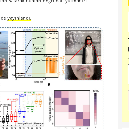
arı salarak bunları doğrudan yutmanızı
inde
yayınlandı.