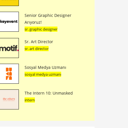
Senior Graphic Designer
Arıyoruz!
sr. graphic designer
Sr. Art Director
sr. art director
Sosyal Medya Uzmanı
sosyal medya uzmanı
The Intern 10: Unmasked
intern