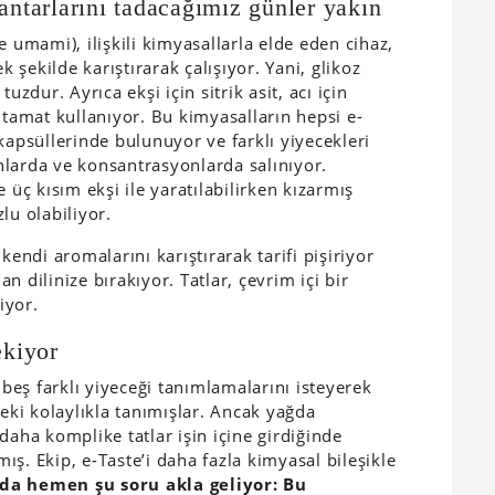
tarlarını tadacağımız günler yakın
 ve umami), ilişkili kimyasallarla elde eden cihaz,
k şekilde karıştırarak çalışıyor. Yani, glikoz
 tuzdur. Ayrıca ekşi için sitrik asit, acı için
amat kullanıyor. Bu kimyasalların hepsi e-
kapsüllerinde bulunuyor ve farklı yiyecekleri
nlarda ve konsantrasyonlarda salınıyor.
 üç kısım ekşi ile yaratılabilirken kızarmış
lu olabiliyor.
kendi aromalarını karıştırarak tarifi pişiriyor
 dilinize bırakıyor. Tatlar, çevrim içi bir
iyor.
ekiyor
 beş farklı yiyeceği tanımlamalarını isteyerek
keki kolaylıkla tanımışlar. Ancak yağda
daha komplike tatlar işin içine girdiğinde
ş. Ekip, e-Taste’i daha fazla kimyasal bileşikle
da hemen şu soru akla geliyor: Bu