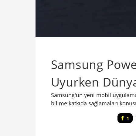
Samsung Power
Uyurken Dünyay
Samsung'un yeni mobil uygulamas
bilime katkıda sağlamaları konus
1