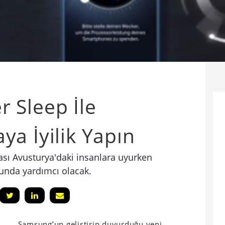
 Sleep İle
a İyilik Yapın
ı Avusturya'daki insanlara uyurken
unda yardımcı olacak.
Samsung’un geliştirip duyurduğu yeni