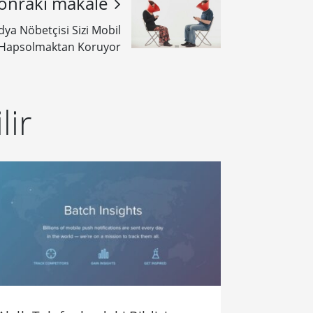
onraki makale
ya Nöbetçisi Sizi Mobil
Hapsolmaktan Koruyor
lir