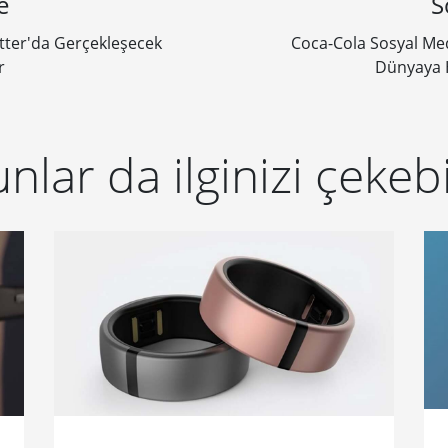
e
S
witter'da Gerçekleşecek
Coca-Cola Sosyal Med
r
Dünyaya 
nlar da ilginizi çekebi