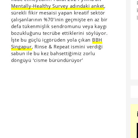
Mentally-Healthy Survey adındaki anket
,
sürekli fikir mesaisi yapan kreatif sektör
çalışanlarının %70’inin geçmişte en az bir
defa tükenmişlik sendromunu veya kaygı
bozukluğunu tecrübe ettiklerini söylüyor.
İşte bu güçlü içgörüden yola çıkan
BBH
Singapur
, Rinse & Repeat ismini verdiği
sabun ile bu kez bahsettiğimiz zorlu
döngüyü ‘cisme büründürüyor’