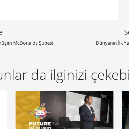
e
S
önüşen McDonalds Şubesi
Dünyanın İlk Y
nlar da ilginizi çekebi