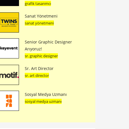
grafik tasarımcı
Sanat Yönetmeni
sanat yönetmeni
Senior Graphic Designer
Arıyoruz!
sr. graphic designer
Sr. Art Director
sr. art director
Sosyal Medya Uzmanı
sosyal medya uzmanı