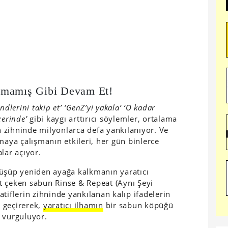
lmamış Gibi Devam Et!
endlerini takip et’ ‘GenZ’yi yakala’ ‘O kadar
zerinde’
gibi kaygı arttırıcı söylemler, ortalama
ün zihninde milyonlarca defa yankılanıyor. Ve
maya çalışmanın etkileri, her gün binlerce
alar açıyor.
düşüp yeniden ayağa kalkmanın yaratıcı
t çeken sabun Rinse & Repeat (Aynı Şeyi
tiflerin zihninde yankılanan kalıp ifadelerin
 geçirerek,
yaratıcı ilhamın
bir sabun köpüğü
 vurguluyor.