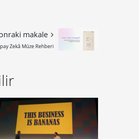
onraki makale
apay Zekâ Müze Rehberi
lir