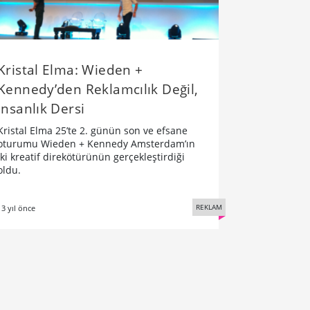
Kristal Elma: Wieden +
Kennedy’den Reklamcılık Değil,
İnsanlık Dersi
Kristal Elma 25’te 2. günün son ve efsane
oturumu Wieden + Kennedy Amsterdam’ın
iki kreatif direkötürünün gerçekleştirdiği
oldu.
REKLAM
13 yıl önce