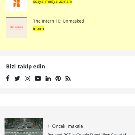
sosyal medya uzmanı
The Intern 10: Unmasked
intern
Bizi takip edin
Önceki makale
Peugeot RCZ ile Google Street View Gezintisi