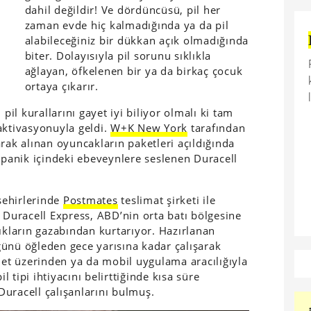
dahil değildir! Ve dördüncüsü, pil her
zaman evde hiç kalmadığında ya da pil
alabileceğiniz bir dükkan açık olmadığında
biter. Dolayısıyla pil sorunu sıklıkla
ağlayan, öfkelenen bir ya da birkaç çocuk
ortaya çıkarır.
pil kurallarını gayet iyi biliyor olmalı ki tam
aktivasyonuyla geldi.
W+K New York
tarafından
rak alınan oyuncakların paketleri açıldığında
k panik içindeki ebeveynlere seslenen Duracell
ehirlerinde
Postmates
teslimat şirketi ile
 Duracell Express, ABD’nin orta batı bölgesine
ıkların gazabından kurtarıyor.
Hazırlanan
ünü öğleden gece yarısına kadar çalışarak
rnet üzerinden ya da mobil uygulama aracılığıyla
tipi ihtiyacını belirttiğinde kısa süre
 Duracell çalışanlarını bulmuş.