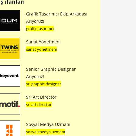
İş ilanları
Grafik Tasarımcı Ekip Arkadaşı
Arıyoruz!
grafik tasarımcı
Sanat Yönetmeni
sanat yönetmeni
Senior Graphic Designer
Arıyoruz!
sr. graphic designer
Sr. Art Director
sr. art director
Sosyal Medya Uzmanı
sosyal medya uzmanı