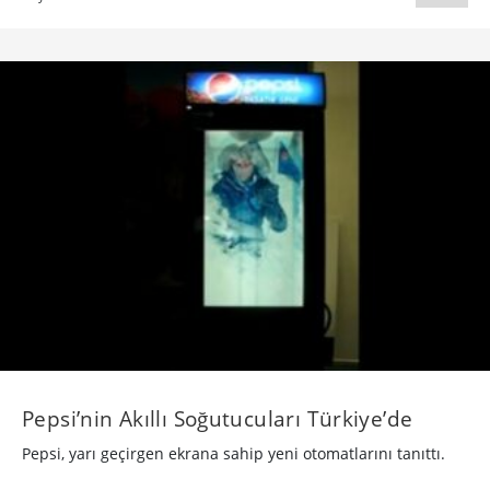
Pepsi’nin Akıllı Soğutucuları Türkiye’de
Pepsi, yarı geçirgen ekrana sahip yeni otomatlarını tanıttı.