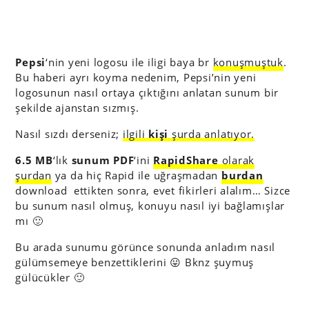
Pepsi
‘nin yeni logosu ile iligi baya br
konuşmuştuk
.
Bu haberi ayrı koyma nedenim, Pepsi’nin yeni
logosunun nasıl ortaya çıktığını anlatan sunum bir
şekilde ajanstan sızmış.
Nasıl sızdı derseniz;
ilgili
kişi
şurda anlatıyor.
6.5 MB
‘lık
sunum PDF
‘ini
RapidShare
olarak
şurdan
ya da hiç Rapid ile uğraşmadan
burdan
download ettikten sonra, evet fikirleri alalım… Sizce
bu sunum nasıl olmuş, konuyu nasıl iyi bağlamışlar
mı 🙂
Bu arada sunumu görünce sonunda anladım nasıl
gülümsemeye benzettiklerini 😛 Bknz şuymuş
gülücükler 🙂