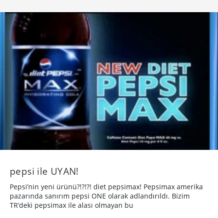
pepsi ile UYAN!
Pepsi’nin yeni ürünü?!?!?! diet pepsimax! Pepsimax amerika
pazarında sanırım pepsi ONE olarak adlandırıldı. Bizim
TR’deki pepsimax ile alası olmayan bu