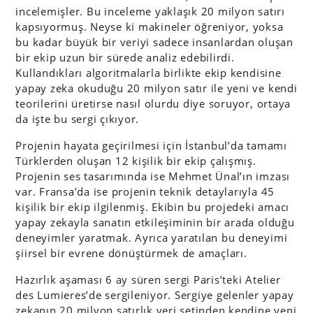
incelemişler. Bu inceleme yaklaşık 20 milyon satırı
kapsıyormuş. Neyse ki makineler öğreniyor, yoksa
bu kadar büyük bir veriyi sadece insanlardan oluşan
bir ekip uzun bir sürede analiz edebilirdi.
Kullandıkları algoritmalarla birlikte ekip kendisine
yapay zeka okuduğu 20 milyon satır ile yeni ve kendi
teorilerini üretirse nasıl olurdu diye soruyor, ortaya
da işte bu sergi çıkıyor.
Projenin hayata geçirilmesi için İstanbul’da tamamı
Türklerden oluşan 12 kişilik bir ekip çalışmış.
Projenin ses tasarımında ise Mehmet Ünal’ın imzası
var. Fransa’da ise projenin teknik detaylarıyla 45
kişilik bir ekip ilgilenmiş. Ekibin bu projedeki amacı
yapay zekayla sanatın etkileşiminin bir arada olduğu
deneyimler yaratmak. Ayrıca yaratılan bu deneyimi
şiirsel bir evrene dönüştürmek de amaçları.
Hazırlık aşaması 6 ay süren sergi Paris’teki Atelier
des Lumieres’de sergileniyor. Sergiye gelenler yapay
zekanın 20 milyon satırlık veri setinden kendine yeni