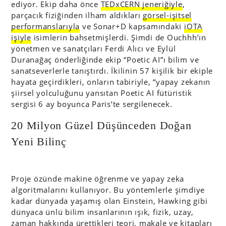
ediyor. Ekip daha önce
TEDxCERN jeneriğiyle
,
parçacık fiziğinden ilham aldıkları
görsel-işitsel
performanslarıyla
ve Sonar+D kapsamındaki
iOTA
işiyle
isimlerin bahsetmişlerdi. Şimdi de Ouchhh’ın
yönetmen ve sanatçıları Ferdi Alıcı ve Eylül
Duranağaç önderliğinde ekip “Poetic AI”ı bilim ve
sanatseverlerle tanıştırdı. İkilinin 57 kişilik bir ekiple
hayata geçirdikleri, onların tabiriyle, “yapay zekanın
şiirsel yolculuğunu yansıtan Poetic AI fütüristik
sergisi 6 ay boyunca Paris’te sergilenecek.
20 Milyon Güzel Düşünceden Doğan
Yeni Bilinç
Proje özünde makine öğrenme ve yapay zeka
algoritmalarını kullanıyor. Bu yöntemlerle şimdiye
kadar dünyada yaşamış olan Einstein, Hawking gibi
dünyaca ünlü bilim insanlarının ışık, fizik, uzay,
zaman hakkında ürettikleri teori, makale ve kitapları