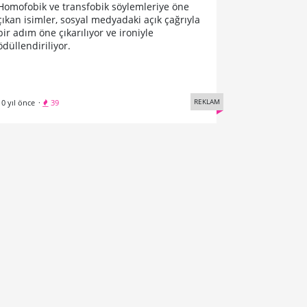
Homofobik ve transfobik söylemleriye öne
çıkan isimler, sosyal medyadaki açık çağrıyla
bir adım öne çıkarılıyor ve ironiyle
ödüllendiriliyor.
REKLAM
10 yıl önce
·
39