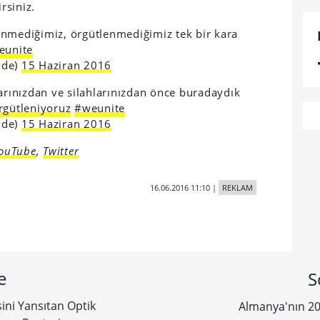
rsiniz.
enmediğimiz, örgütlenmediğimiz tek bir kara
eunite
ide)
15 Haziran 2016
larınızdan ve silahlarınızdan önce buradaydık
rgütleniyoruz
#weunite
ide)
15 Haziran 2016
ouTube
,
Twitter
16.06.2016 11:10
|
REKLAM
e
S
ini Yansıtan Optik
Almanya'nın 20