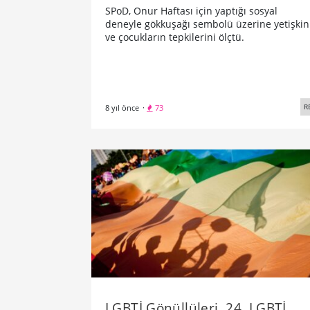
SPoD, Onur Haftası için yaptığı sosyal
deneyle gökkuşağı sembolü üzerine yetişkin
ve çocukların tepkilerini ölçtü.
R
8 yıl önce
·
73
LGBTİ Gönüllüleri, 24. LGBTİ