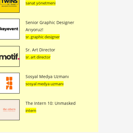
sanat yönetmeni
Senior Graphic Designer
Arıyoruz!
sr. graphic designer
Sr. Art Director
sr. art director
Sosyal Medya Uzmanı
sosyal medya uzmanı
The Intern 10: Unmasked
intern