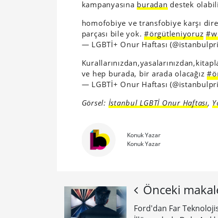
kampanyasına
buradan
destek olabili
homofobiye ve transfobiye karşı dir
parçası bile yok.
#örgütleniyoruz
#w
— LGBTİ+ Onur Haftası (@istanbulpr
Kurallarınızdan,yasalarınızdan,kitap
ve hep burada, bir arada olacağız
#ö
— LGBTİ+ Onur Haftası (@istanbulpr
Görsel:
İstanbul LGBTİ Onur Haftası
,
Y
Konuk Yazar
Konuk Yazar
Önceki makal
Ford'dan Far Teknolojis