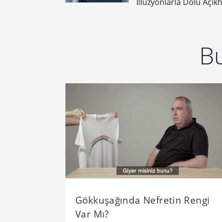
İllüzyonlarla Dolu Açık
Bu
Gökkuşağında Nefretin Rengi
Var Mı?