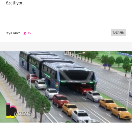
özetliyor.
TASARIM
9 yıl önce
·
35