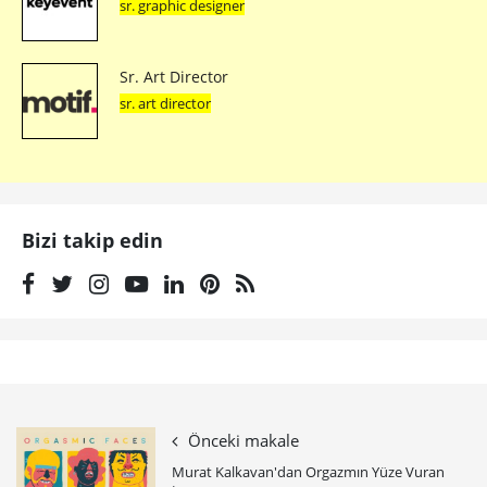
sr. graphic designer
Sr. Art Director
sr. art director
Bizi takip edin
Önceki makale
Murat Kalkavan'dan Orgazmın Yüze Vuran