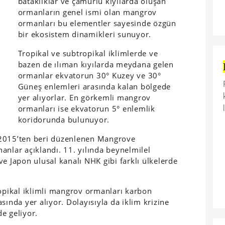
bataklıklar ve çamurlu kıyılarda oluşan
ormanların genel ismi olan mangrov
ormanları bu elementler sayesinde özgün
bir ekosistem dinamikleri sunuyor.
Tropikal ve subtropikal iklimlerde ve
bazen de ılıman kıyılarda meydana gelen
ormanlar ekvatorun 30° Kuzey ve 30°
Güneş enlemleri arasında kalan bölgede
yer alıyorlar. En görkemli mangrov
ormanları ise ekvatorun 5° enlemlik
koridorunda bulunuyor.
2015’ten beri düzenlenen Mangrove
anlar açıklandı. 11. yılında beynelmilel
e Japon ulusal kanalı NHK gibi farklı ülkelerde
pikal iklimli mangrov ormanları karbon
sında yer alıyor. Dolayısıyla da iklim krizine
de geliyor.