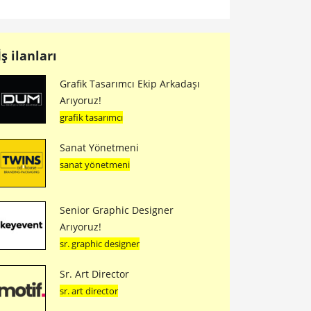
İş ilanları
Grafik Tasarımcı Ekip Arkadaşı
Arıyoruz!
grafik tasarımcı
Sanat Yönetmeni
sanat yönetmeni
Senior Graphic Designer
Arıyoruz!
sr. graphic designer
Sr. Art Director
sr. art director