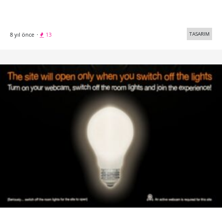
TASARIM
8 yıl önce
·
13