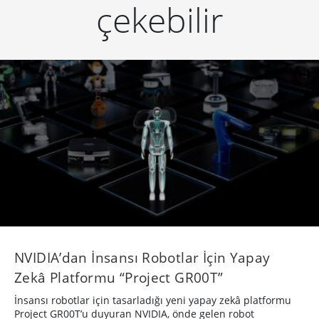
çekebilir
NVIDIA’dan İnsansı Robotlar İçin Yapay
Zekâ Platformu “Project GR00T”
İnsansı robotlar için tasarladığı yeni yapay zekâ platformu
Project GR00T’u duyuran NVIDIA, önde gelen robot