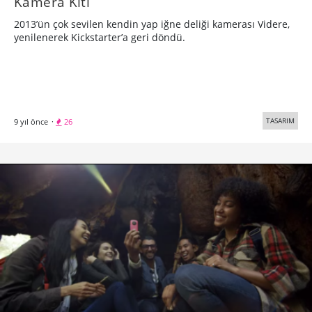
Kamera Kiti
2013’ün çok sevilen kendin yap iğne deliği kamerası Videre,
yenilenerek Kickstarter’a geri döndü.
TASARIM
9 yıl önce
·
26