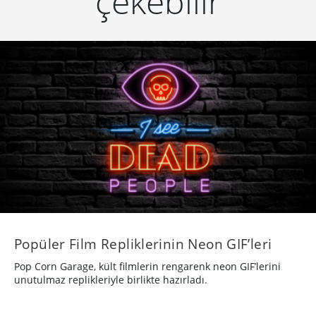
çekebilir
Popüler Film Repliklerinin Neon GIF’leri
Pop Corn Garage, kült filmlerin rengarenk neon GIF’lerini
unutulmaz replikleriyle birlikte hazırladı.