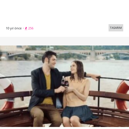
TASARIM
10 yıl önce
·
256