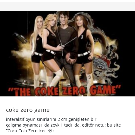
coke zero game
interaktif oyun sınırlarını 2 cm genişleten bir
çalışma.oynaması da zevkli tadı da. editör notu: bu site
“Coca Cola Zero içeceğiz