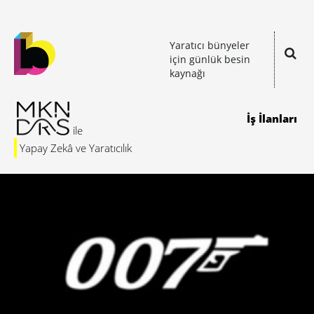
Yaratıcı bünyeler
için günlük besin
kaynağı
İş İlanları
Yapay Zekâ ve Yaratıcılık