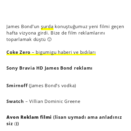
James Bond’un
şurda
konuştuğumuz yeni filmi geçen
hafta vizyona girdi. Bize de film reklamlarını
toparlamak düştü 🙂
Coke Zero
– bigumigu haberi ve bıdıları
Sony Bravia HD James Bond reklamı
Smirnoff
(James Bond’s vodka)
Swatch
– Villian Dominic Greene
Avon Reklam filmi
(lisan uymadı ama anladınız
siz :))