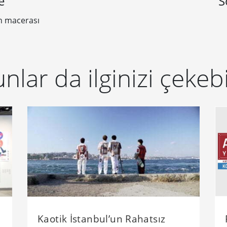
e
S
on macerası
nlar da ilginizi çekebi
Kaotik İstanbul’un Rahatsız