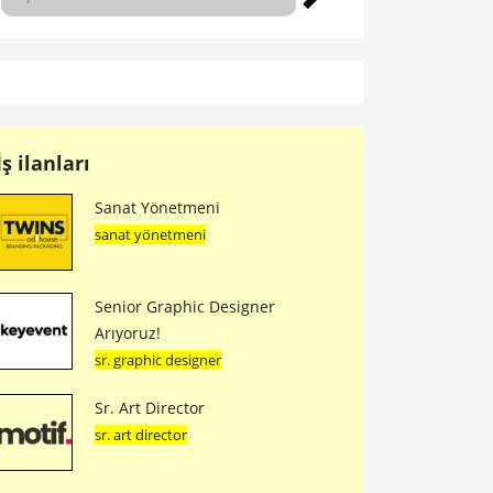
İş ilanları
Sanat Yönetmeni
sanat yönetmeni
Senior Graphic Designer
Arıyoruz!
sr. graphic designer
Sr. Art Director
sr. art director