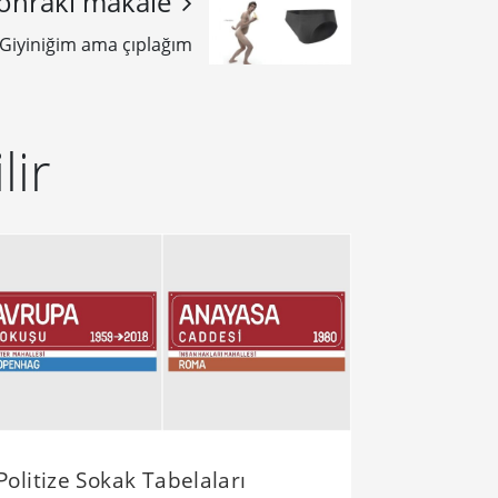
onraki makale
Giyiniğim ama çıplağım
lir
Politize Sokak Tabelaları