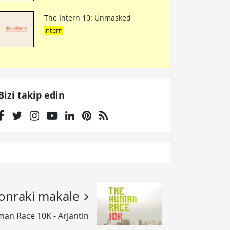
The Intern 10: Unmasked
intern
Bizi takip edin
onraki makale
an Race 10K - Arjantin