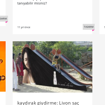
tanıyabilir misiniz?
SARIM
TASARIM
11 yıl önce
kaydırak giydirme: Livon saç