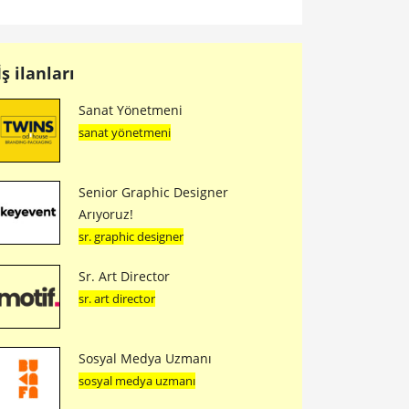
İş ilanları
Sanat Yönetmeni
sanat yönetmeni
Senior Graphic Designer
Arıyoruz!
sr. graphic designer
Sr. Art Director
sr. art director
Sosyal Medya Uzmanı
sosyal medya uzmanı