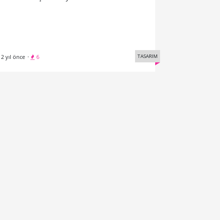
TASARIM
12 yıl önce
·
6