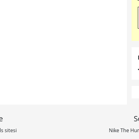
e
S
s sitesi
Nike The Hum