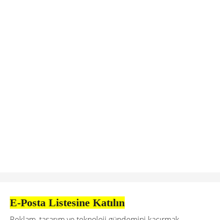
E-Posta Listesine Katılın
Reklam, tasarım ve teknoloji gündemini kaçırmak