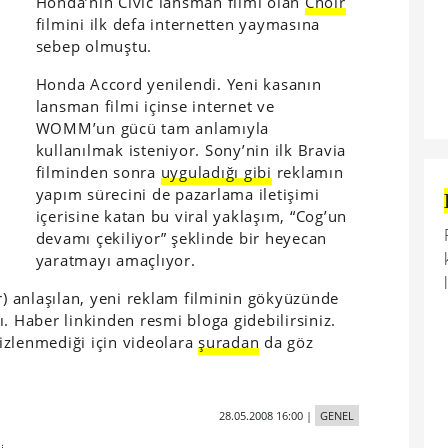
Honda’nın Civic lansman filmi olan
Choir
filmini ilk defa internetten yaymasına
sebep olmuştu.
Honda Accord yenilendi. Yeni kasanın
lansman filmi içinse internet ve
WOMM’un gücü tam anlamıyla
kullanılmak isteniyor. Sony’nin ilk Bravia
filminden sonra
uyguladığı gibi
reklamın
yapım sürecini de pazarlama iletişimi
içerisine katan bu viral yaklaşım, “Cog’un
devamı çekiliyor” şeklinde bir heyecan
yaratmayı amaçlıyor.
r) anlaşılan, yeni reklam filminin gökyüzünde
. Haber linkinden resmi bloga gidebilirsiniz.
izlenmediği için videolara
şuradan
da göz
28.05.2008 16:00
|
GENEL