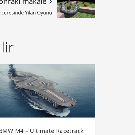
onraki makale
nceresinde Yılan Oyunu
lir
BMW M4 – Ultimate Racetrack