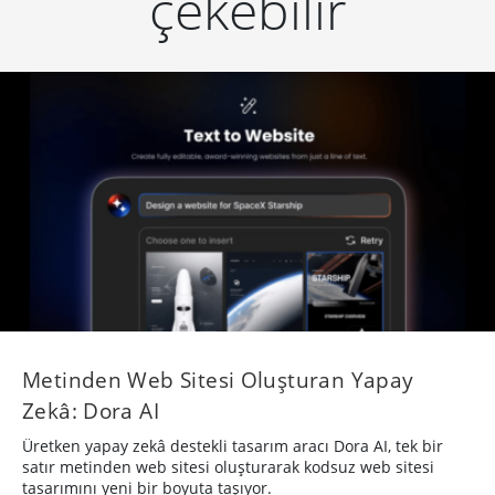
çekebilir
Metinden Web Sitesi Oluşturan Yapay
Zekâ: Dora AI
Üretken yapay zekâ destekli tasarım aracı Dora AI, tek bir
satır metinden web sitesi oluşturarak kodsuz web sitesi
tasarımını yeni bir boyuta taşıyor.