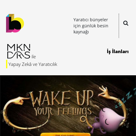
Yaratıcı bünyeler
için günlük besin
kaynağı
İş İlanları
Yapay Zekâ ve Yaratıcılık