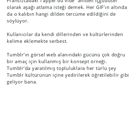
Fransızcadaki
“l’appel du vide” aniden içgüdüsel
olarak aşağı atlama isteği demek. Her GIF’ın altında
da o kalıbın hangi dilden tercüme edildiğini de
söylüyor.
Kullanıcılar da kendi dillerinden ve kültürlerinden
kelime eklemekte serbest.
Tumblr’ın görsel web alanındaki gücünü çok doğru
bir amaç için kullanmış bir konsept örneği.
Tumblr’da yaratılmış topluluklara her türlü şey
Tumblr kültürünün içine yedirilerek öğretilebilir gibi
geliyor bana.