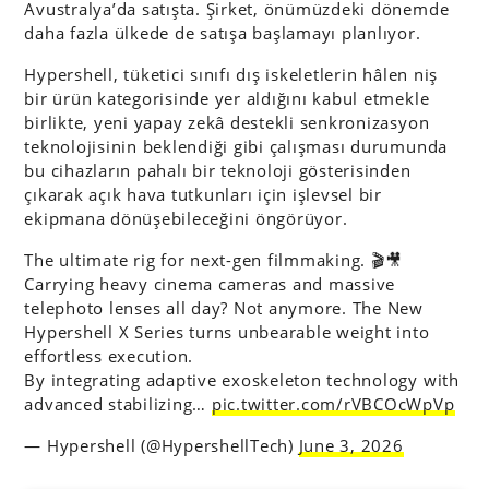
Avustralya’da satışta. Şirket, önümüzdeki dönemde
daha fazla ülkede de satışa başlamayı planlıyor.
Hypershell, tüketici sınıfı dış iskeletlerin hâlen niş
bir ürün kategorisinde yer aldığını kabul etmekle
birlikte, yeni yapay zekâ destekli senkronizasyon
teknolojisinin beklendiği gibi çalışması durumunda
bu cihazların pahalı bir teknoloji gösterisinden
çıkarak açık hava tutkunları için işlevsel bir
ekipmana dönüşebileceğini öngörüyor.
The ultimate rig for next-gen filmmaking. 🎬🎥
Carrying heavy cinema cameras and massive
telephoto lenses all day? Not anymore. The New
Hypershell X Series turns unbearable weight into
effortless execution.
By integrating adaptive exoskeleton technology with
advanced stabilizing…
pic.twitter.com/rVBCOcWpVp
— Hypershell (@HypershellTech)
June 3, 2026