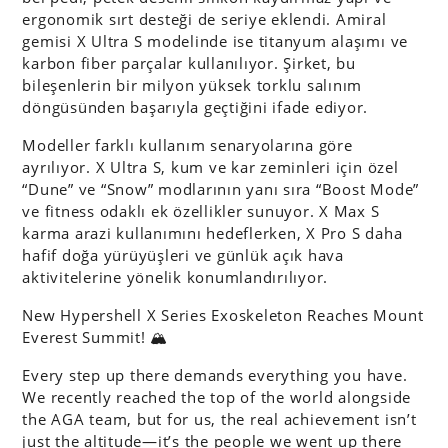
ergonomik sırt desteği de seriye eklendi. Amiral
gemisi X Ultra S modelinde ise titanyum alaşımı ve
karbon fiber parçalar kullanılıyor. Şirket, bu
bileşenlerin bir milyon yüksek torklu salınım
döngüsünden başarıyla geçtiğini ifade ediyor.
Modeller farklı kullanım senaryolarına göre
ayrılıyor. X Ultra S, kum ve kar zeminleri için özel
“Dune” ve “Snow” modlarının yanı sıra “Boost Mode”
ve fitness odaklı ek özellikler sunuyor. X Max S
karma arazi kullanımını hedeflerken, X Pro S daha
hafif doğa yürüyüşleri ve günlük açık hava
aktivitelerine yönelik konumlandırılıyor.
New Hypershell X Series Exoskeleton Reaches Mount
Everest Summit! 🏔️
Every step up there demands everything you have.
We recently reached the top of the world alongside
the AGA team, but for us, the real achievement isn’t
just the altitude—it’s the people we went up there