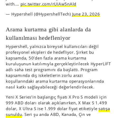
with.…
pic.twitter.com/rUIAw5nAld
— Hypershell (@HypershellTech)
June 23, 2026
Arama kurtarma gibi alanlarda da
kullanılması hedefleniyor
Hypershell, yalnızca bireysel kullanıcıları değil
profesyonel ekipleri de hedefliyor. Şirket bu
kapsamda, 50’den fazla arama kurtarma
kuruluşunun katılımıyla gerçekleştirilecek HyperLIFT
adlı saha test programını da başlattı. Program
kapsamında dış iskeletlerin zorlu arazi
koşullarındaki arama kurtarma operasyonlarında
nasıl katkı sağlayabileceği değerlendirilecek.
Yeni X Series’in başlangıç fiyatı X Pro S modeli için
999 ABD doları olarak açıklanırken, X Max S 1.499
dolar, X Ultra S ise 1.999 dolar fiyat etiketiyle
satışa
sunuldu
. Seri şu anda ABD, Kanada, Çin ve