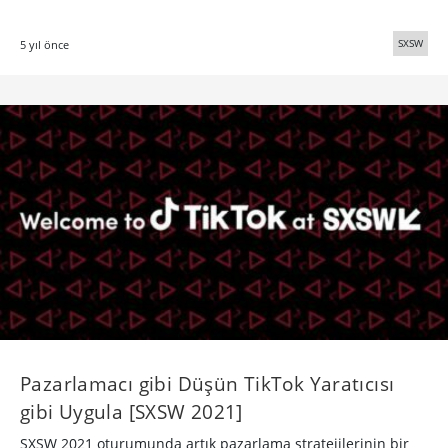
SXSW
5 yıl önce
Pazarlamacı gibi Düşün TikTok Yaratıcısı
gibi Uygula [SXSW 2021]
SXSW 2021 oturumunda artık pazarlama stratejilerinin bir