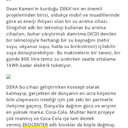
Dean Kamen’in kurduğu DEKA’nın en önemli
projelerinden birisi, oldukça mobil ve muadillerinde
göre az enerji ihtiyacı olan bir su arıtma cihazı.
Slingshot adlı bir teknoloji kullanan bu arıtma
cihazları, buhar sıkıştırmalı damıtma (VCD) denilen
bir teknolojiyle herhangi bir su kaynağını (nehir
suyu, okyanus suyu, hatta su birikintisini) içilebilir
suya dönüştürebiliyor. Bu makinelerin bir tanesi, bir
günde 800 litre temiz su üretirken saatte ortalama
1kWh kadar elektrik tüketiyor.
DEKA bu cihazı geliştirirken konsept olarak
kalmayıp, gerçekten de dünyanın en ücra köşesine
bile ulaşmasını istediği için çok zeki bir partnerle
iletişime geçmiş. Dünya’da dağıtım gücü ve erişimi
en yüksek marka: Coca-Cola. Muhtar Kent projeye
çok inanmış ve Coca-Cola işe tam destek
vermiş.
EKOCENTER
adlı kiosklar da böyle doğmuş.