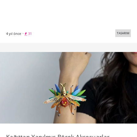
TASARIM
4 yıl önce
·
31
Kağıttan Yapılmış Böcek Aksesuarlar