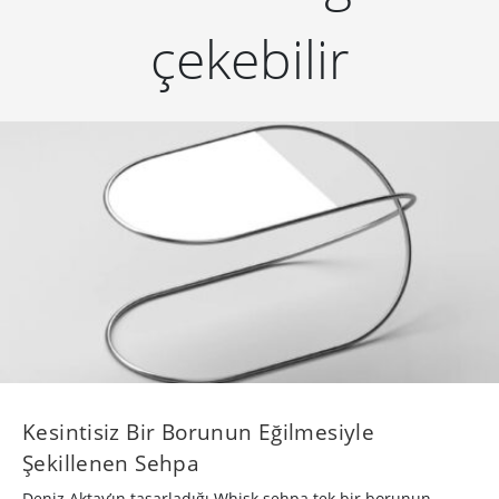
çekebilir
Kesintisiz Bir Borunun Eğilmesiyle
Şekillenen Sehpa
Deniz Aktay’ın tasarladığı Whisk sehpa tek bir borunun