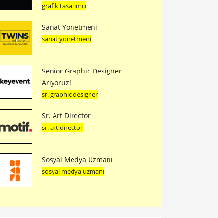
grafik tasarımcı
Sanat Yönetmeni
sanat yönetmeni
Senior Graphic Designer
Arıyoruz!
sr. graphic designer
Sr. Art Director
sr. art director
Sosyal Medya Uzmanı
sosyal medya uzmanı