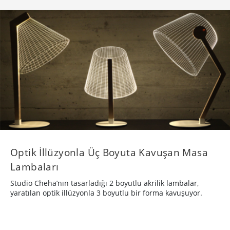
​Optik İllüzyonla Üç Boyuta Kavuşan Masa
Lambaları
Studio Cheha’nın tasarladığı 2 boyutlu akrilik lambalar,
yaratılan optik illüzyonla 3 boyutlu bir forma kavuşuyor.