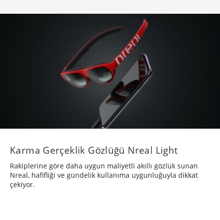
Karma Gerçeklik Gözlüğü Nreal Light
Rakiplerine göre daha uygun maliyetli akıllı gözlük sunan
Nreal, hafifliği ve gündelik kullanıma uygunluğuyla dikkat
çekiyor.