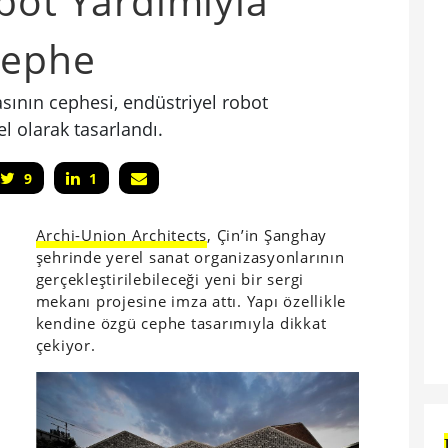
bot Yardımıyla
Cephe
asının cephesi, endüstriyel robot
l olarak tasarlandı.
9
1
Archi-Union Architects
, Çin’in Şanghay
şehrinde yerel sanat organizasyonlarının
gerçekleştirilebileceği yeni bir sergi
mekanı projesine imza attı. Yapı özellikle
kendine özgü cephe tasarımıyla dikkat
çekiyor.