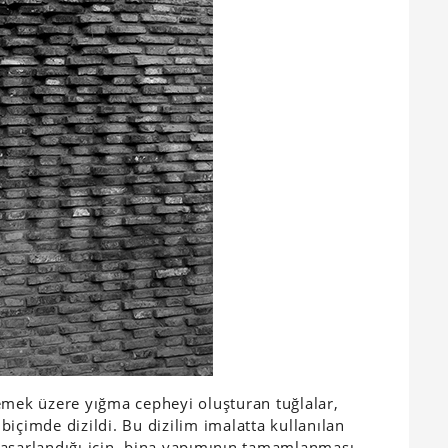
emek üzere yığma cepheyi oluşturan tuğlalar,
içimde dizildi. Bu dizilim imalatta kullanılan
tasarlandığı için, bina yapımının tamamlanması