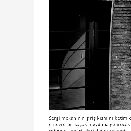
Sergi mekanının giriş kısmını betiml
entegre bir saçak meydana getirecek b
robotun kapasiteleri doğrultusunda 