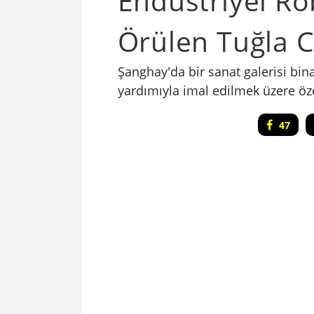
Endüstriyel Ro
Örülen Tuğla 
Şanghay'da bir sanat galerisi bin
yardımıyla imal edilmek üzere öze
47