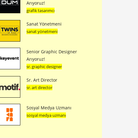
Arıyoruz!
grafik tasarımcı
Sanat Yönetmeni
sanat yönetmeni
Senior Graphic Designer
Arıyoruz!
sr. graphic designer
Sr. Art Director
sr. art director
Sosyal Medya Uzmanı
sosyal medya uzmanı