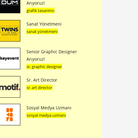
Arıyoruz!
grafik tasarımcı
Sanat Yönetmeni
sanat yönetmeni
Senior Graphic Designer
Arıyoruz!
sr. graphic designer
Sr. Art Director
sr. art director
Sosyal Medya Uzmanı
sosyal medya uzmanı