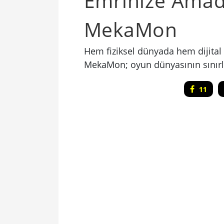
Emrinize Amade
MekaMon
Hem fiziksel dünyada hem dijital
MekaMon; oyun dünyasının sınırla
11