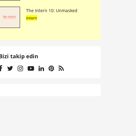
The Intern 10: Unmasked
intern
Bizi takip edin