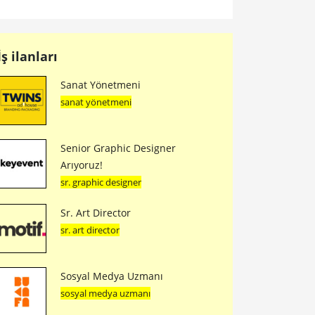
İş ilanları
Sanat Yönetmeni
sanat yönetmeni
Senior Graphic Designer
Arıyoruz!
sr. graphic designer
Sr. Art Director
sr. art director
Sosyal Medya Uzmanı
sosyal medya uzmanı