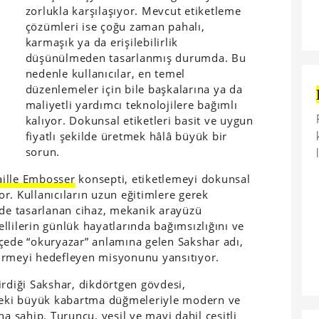
zorlukla karşılaşıyor. Mevcut etiketleme
çözümleri ise çoğu zaman pahalı,
karmaşık ya da erişilebilirlik
düşünülmeden tasarlanmış durumda. Bu
nedenle kullanıcılar, en temel
düzenlemeler için bile başkalarına ya da
maliyetli yardımcı teknolojilere bağımlı
kalıyor. Dokunsal etiketleri basit ve uygun
fiyatlı şekilde üretmek hâlâ büyük bir
sorun.
aille Embosser
konsepti, etiketlemeyi dokunsal
r. Kullanıcıların uzun eğitimlere gerek
lde tasarlanan cihaz, mekanik arayüzü
llilerin günlük hayatlarında bağımsızlığını ve
çede “okuryazar” anlamına gelen Sakshar adı,
ndirmeyi hedefleyen misyonunu yansıtıyor.
tirdiği Sakshar, dikdörtgen gövdesi,
ldeki büyük kabartma düğmeleriyle modern ve
na sahip. Turuncu, yeşil ve mavi dahil çeşitli