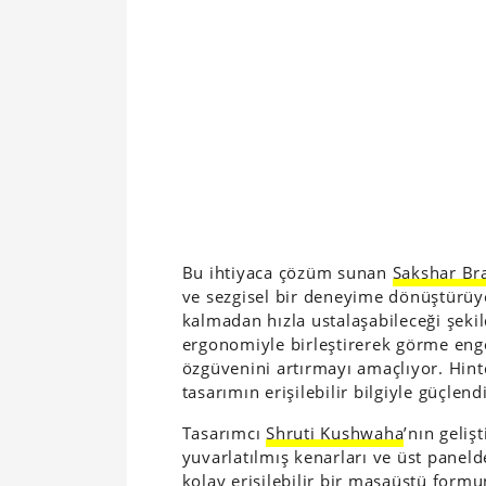
Bu ihtiyaca çözüm sunan
Sakshar Br
ve sezgisel bir deneyime dönüştürüyo
kalmadan hızla ustalaşabileceği şeki
ergonomiyle birleştirerek görme enge
özgüvenini artırmayı amaçlıyor. Hint
tasarımın erişilebilir bilgiyle güçle
Tasarımcı
Shruti Kushwaha
’nın geliş
yuvarlatılmış kenarları ve üst pane
kolay erişilebilir bir masaüstü formu