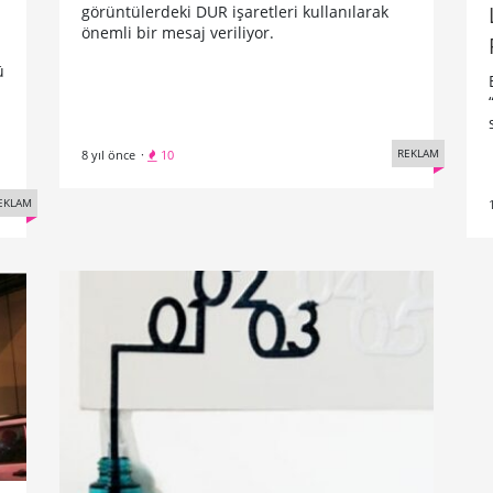
görüntülerdeki DUR işaretleri kullanılarak
önemli bir mesaj veriliyor.
ü
REKLAM
8 yıl önce
·
10
EKLAM