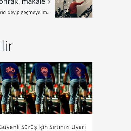
onraki makale
ırıcı deyip geçmeyelim...
lir
​Güvenli Sürüş İçin Sırtınızı Uyarı