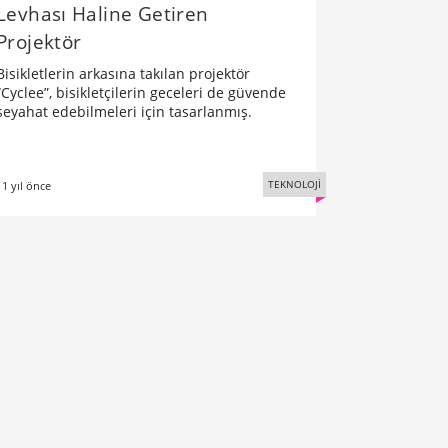
Levhası Haline Getiren
Projektör
Bisikletlerin arkasına takılan projektör
“Cyclee”, bisikletçilerin geceleri de güvende
seyahat edebilmeleri için tasarlanmış.
TEKNOLOJİ
11 yıl önce