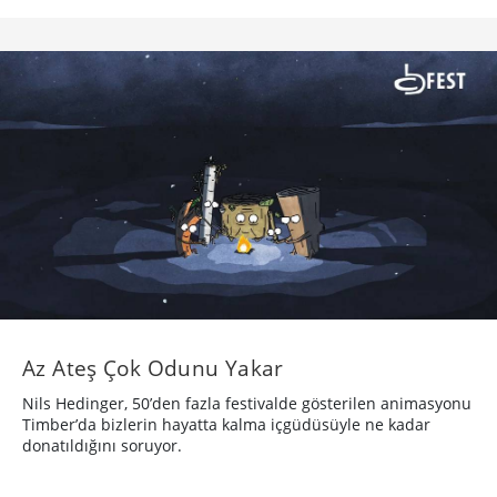
Az Ateş Çok Odunu Yakar
Nils Hedinger, 50’den fazla festivalde gösterilen animasyonu
Timber’da bizlerin hayatta kalma içgüdüsüyle ne kadar
donatıldığını soruyor.