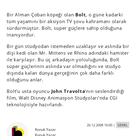
Bir Alman Çoban köpeği olan
Bolt
, o güne kadarki
tüm yaşamını bir aksiyon TV şovu kahramanı olarak
sürdürmüştür. Bolt, süper güçlere sahip olduğuna
inanıyordur.
Bir gün stüdyodan istemeden uzaklaşır ve aslında bir
dişi kedi olan Mr. Mittens ve Rhino adındaki hamster
ile karşılaşır. Bu üç arkadaşın yolculuğunda, Bolt
süper güçlerinin aslında var olmadığını ve stüdyo
dışında kalan dünya gerçeğinin çok daha farklı
olduğunu anlar.
Bolt’u usta oyuncu
John Travolta
‘nın seslendirdiği
film, Walt Disney Animasyon Stüdyoları’nda CGI
teknolojisiyle hazırlandı.
26.12.2008 16:00
|
GENEL
Konuk Yazar
Konuk Yazar