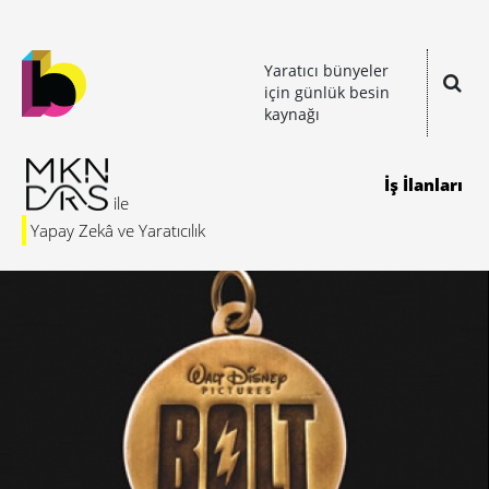
Yaratıcı bünyeler
için günlük besin
kaynağı
İş İlanları
Yapay Zekâ ve Yaratıcılık