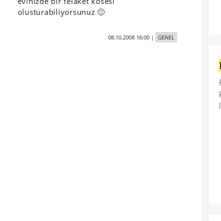
evinizde bir felaket kosesi
olusturabiliyorsunuz 🙂
08.10.2008 16:00
|
GENEL