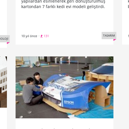
yapılardan esinlenerek geri dönüştürülmüş
kartondan 7 farklı kedi evi modeli geliştirdi.
TASARIM
10 yıl önce
·
131
OLOJİ