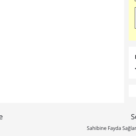
e
S
Sahibine Fayda Sağla