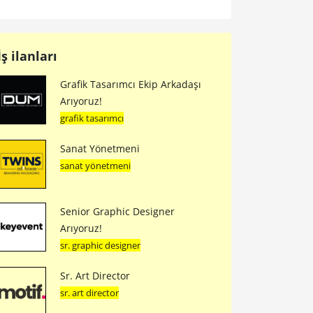
İş ilanları
Grafik Tasarımcı Ekip Arkadaşı
Arıyoruz!
grafik tasarımcı
Sanat Yönetmeni
sanat yönetmeni
Senior Graphic Designer
Arıyoruz!
sr. graphic designer
Sr. Art Director
sr. art director