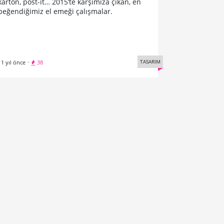
karton, post-it… 2015’te karşımıza çıkan, en
beğendiğimiz el emeği çalışmalar.
TASARIM
11 yıl önce
·
38