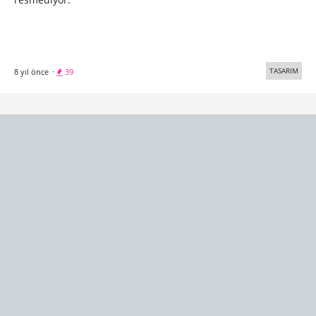
TASARIM
8 yıl önce
·
39