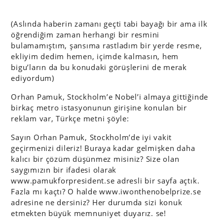
(Aslında haberin zamanı geçti tabi bayağı bir ama ilk
öğrendiğim zaman herhangi bir resmini
bulamamıştım, şansıma rastladım bir yerde resme,
ekliyim dedim hemen, içimde kalmasın, hem
bigu’ların da bu konudaki görüşlerini de merak
ediyordum)
Orhan Pamuk, Stockholm’e Nobel’i almaya gittiğinde
birkaç metro istasyonunun girişine konulan bir
reklam var, Türkçe metni şöyle:
Sayın Orhan Pamuk, Stockholm’de iyi vakit
geçirmenizi dileriz! Buraya kadar gelmişken daha
kalıcı bir çözüm düşünmez misiniz? Size olan
saygımızın bir ifadesi olarak
www.pamukforpresident.se adresli bir sayfa açtık.
Fazla mı kaçtı? O halde www.iwonthenobelprize.se
adresine ne dersiniz? Her durumda sizi konuk
etmekten büyük memnuniyet duyarız. se!