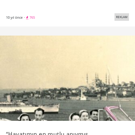
REKLAM
10 yıl önce
·
765
“Hayatımın en mutlu anıymış,