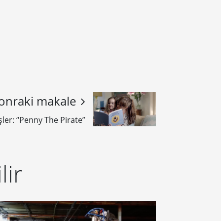
onraki makale
şler: “Penny The Pirate”
lir