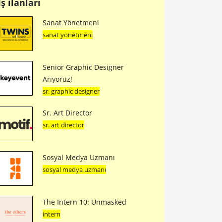
İş ilanları
Sanat Yönetmeni
sanat yönetmeni
Senior Graphic Designer
Arıyoruz!
sr. graphic designer
Sr. Art Director
sr. art director
Sosyal Medya Uzmanı
sosyal medya uzmanı
The Intern 10: Unmasked
intern