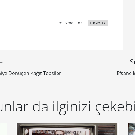
24.02.2016 10:16
|
TEKNOLOJİ
e
S
iye Dönüşen Kağıt Tepsiler
Efsane İ
nlar da ilginizi çekebi