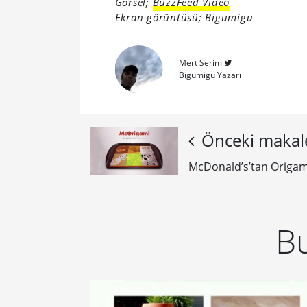
Görsel;
BuzzFeed Video
Ekran görüntüsü; Bigumigu
Mert Serim
Bigumigu Yazarı
Önceki makal
McDonald’s’tan Origam
Bu