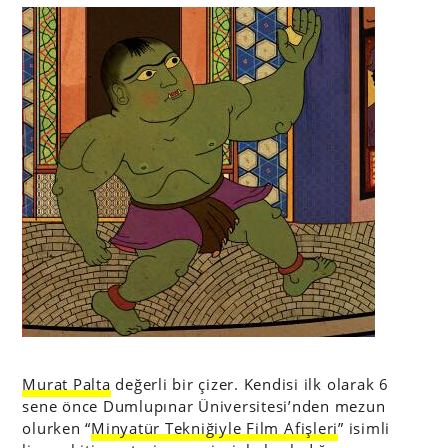
Murat Palta
değerli bir çizer. Kendisi ilk olarak 6
sene önce Dumlupınar Üniversitesi’nden mezun
olurken
“
Minyatür Tekniğiyle Film Afişleri
” isimli