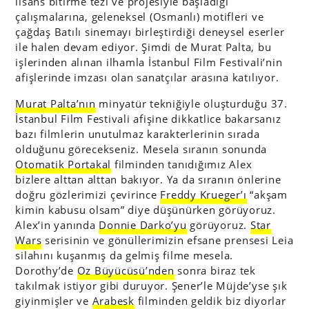
lisans bitirme tezi ve projesiyle başladığı
çalışmalarına, geleneksel (Osmanlı) motifleri ve
çağdaş Batılı sinemayı birleştirdiği deneysel eserler
ile halen devam ediyor. Şimdi de Murat Palta, bu
işlerinden alınan ilhamla İstanbul Film Festivali’nin
afişlerinde imzası olan sanatçılar arasına katılıyor.
Murat Palta’nın
minyatür tekniğiyle oluşturduğu
37.
İstanbul Film Festivali afişine dikkatlice bakarsanız
bazı filmlerin unutulmaz karakterlerinin sırada
olduğunu görecekseniz. Mesela sıranın sonunda
Otomatik Portakal
filminden tanıdığımız Alex
bizlere alttan alttan bakıyor. Ya da sıranın önlerine
doğru gözlerimizi çevirince
Freddy Krueger’ı
“akşam
kimin kabusu olsam” diye düşünürken görüyoruz.
Alex’in yanında
Donnie Darko’yu
görüyoruz.
Star
Wars
serisinin ve gönüllerimizin efsane prensesi Leia
silahını kuşanmış da gelmiş filme mesela.
Dorothy’de
Oz Büyücüsü’nden
sonra biraz tek
takılmak istiyor gibi duruyor. Şener’le Müjde’yse şık
giyinmişler ve
Arabesk
filminden geldik biz diyorlar