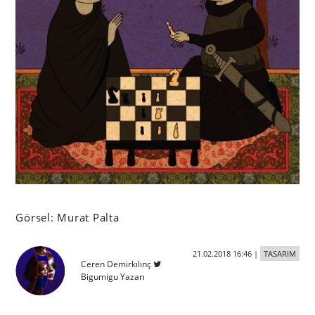
Görsel: Murat Palta
21.02.2018 16:46
|
TASARIM
Ceren Demirkılınç
Bigumigu Yazarı