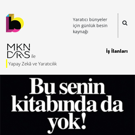
Yaratıcı bünyeler
için günlük besin
kaynağı
İş İlanları
Yapay Zekâ ve Yaratıcılık