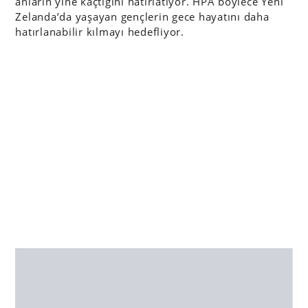
anların yine kaçtığını hatırlatıyor. HPA böylece Yeni
Zelanda’da yaşayan gençlerin gece hayatını daha
hatırlanabilir kılmayı hedefliyor.
Künye:
Reklamveren: The New Zealand Health Promotion
Agency (HPA)