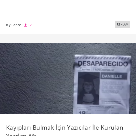
Kayıpları Bulmak İçin Yazıcılar İle Kurulan
Yardım Ağı
HP Brezilya ve Mães de Sé ortaklığıyla başlatılan “Print For
Help” kampanyasında, ePRINT teknolojisi kullanılarak doğru
çevrede, daha çok insana ulaşabilen bir ağ oluşturulmuş.
REKLAM
11 yıl önce