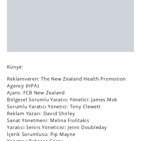
Ajans: FCB New Zealand
Bölgesel Sorumlu Yaratıcı Yönetici: James Mok
Sorumlu Yaratıcı Yönetici: Tony Clewett
Reklam Yazarı: David Shirley
Sanat Yönetmeni: Melina Fiolitakis
Yaratıcı Servis Yöneticisi: Jenni Doubleday
İçerik Sorumlusu: Pip Mayne
Yapımcı: Rebecca Casey
Genel Müdür: Sean Keaney
Kıdemli Müşteri Yöneticisi: Chanelle McDonald
Hesap Yöneticisi: Jade Seaton
Kıdemli Stratejist: Carl Sarney
Zanaat Sorumlusu: Nick Smith
Tasarımcı: Josh O’Neill
Yapım Şirketi: Scoundrel
Yönetmen: Daniel Warwick
Sorumlu Yapımcı: Adrian Shapiro
Yapımcı: Claire Kelly
Görüntü Yönetmeni: Ginny Loane
Yapım Tasarımcısı: Neville Stevenson