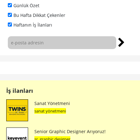
İş ilanları
Sanat Yönetmeni
sanat yönetmeni
Senior Graphic Designer Arıyoruz!
sr. graphic designer
Sr. Art Director
sr. art director
Sosyal Medya Uzmanı
sosyal medya uzmanı
The Intern 10: Unmasked
intern