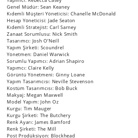
Kostüm Tasarımcısı: Bob Buck
Makyaj: Megan Maxwell
Model Yapım: John Oz
Kurgu: Tim Mauger
Kurgu Şirketi: The Butchery
Renk Ayarı: James Bamford
Renk Şirketi: The Mill
Post Prodüksiyon: Blockhead
Fotoğraf: Thievery
Fotoğrafçı: Garth Badger
Fotoğraf Asistanı: Paris Curno
Ses Stüdyosu: Nylon Studios
Ses Tasarımcısı: Simon Lister
Görsel: YouTube
06.03.2018 17:07
|
REKLAM
Ceren Demirkılınç
Bigumigu Yazarı