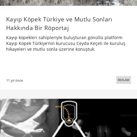
Tuvalette Yakalayan Sosyal Mesaj
Singapur’da bir gece kulübü akıllı pisuarlar ile fazla alkol
tüketenlerin otomobil kullanmasını engelliyor.