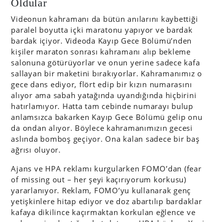
Oldular
Videonun kahramanı da bütün anılarını kaybettiği
paralel boyutta içki maratonu yapıyor ve bardak
bardak içiyor. Videoda Kayıp Gece Bölümü’nden
kişiler maraton sonrası kahramanı alıp bekleme
salonuna götürüyorlar ve onun yerine sadece kafa
sallayan bir maketini bırakıyorlar. Kahramanımız o
gece dans ediyor, flört edip bir kızın numarasını
alıyor ama sabah yatağında uyandığında hiçbirini
hatırlamıyor. Hatta tam cebinde numarayı bulup
anlamsızca bakarken Kayıp Gece Bölümü gelip onu
da ondan alıyor. Böylece kahramanımızın gecesi
aslında bomboş geçiyor. Ona kalan sadece bir baş
ağrısı oluyor.
Ajans ve HPA reklamı kurgularken FOMO’dan (fear
of missing out – her şeyi kaçırıyorum korkusu)
yararlanıyor. Reklam, FOMO’yu kullanarak genç
yetişkinlere hitap ediyor ve doz abartılıp bardaklar
kafaya dikilince kaçırmaktan korkulan eğlence ve