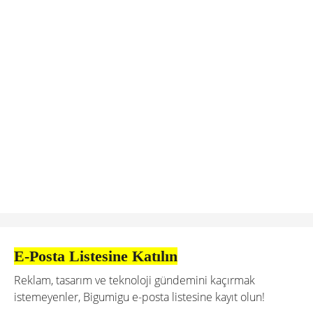
E-Posta Listesine Katılın
Reklam, tasarım ve teknoloji gündemini kaçırmak
istemeyenler, Bigumigu e-posta listesine kayıt olun!
Günlük Özet
Bu Hafta Dikkat Çekenler
Haftanın İş İlanları