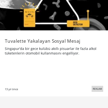
REKLAM
13 yıl önce
Bigumigu
Yaratıcı bünyeler için günlük besin kaynağı
Hakkımızda
Künye
Üyelik, Kullanım ve Gizlilik Şartları
© 2005 - 2026 Bigumigu Ltd.