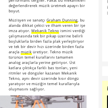
performans sergiler. Fakat bu mekanikleri
değerlendirerek müzik üretmek apayrı bir
boyut.
Müzisyen ve sanatçı
Graham Dunning
, bu
alanda dikkat çekici ve ilham veren bir işe
imza atıyor.
Mekanik Tekno
ismini verdiği
çalışmasında tek bir pikap üzerine belirli
boşluklarla birden fazla plak yerleştiriyor
ve tek bir devir hızı üzerinde birden fazla
araçla
müzik
üretiyor. Tekno müzik
türünün temel kurallarını tamamen
analog araçlarla yerine getiriyor. Üst
katlara çıktıkça farklı bas tonları, yeni
ritmler ve döngüler kazanan Mekanik
Tekno, aynı devir üzerinde kısır döngü
yaratıyor ve müziğin temel kurallarıyla
oluşmasını sağlıyor.