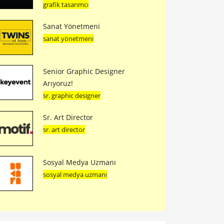
grafik tasarımcı
Sanat Yönetmeni
sanat yönetmeni
Senior Graphic Designer
Arıyoruz!
sr. graphic designer
Sr. Art Director
sr. art director
Sosyal Medya Uzmanı
sosyal medya uzmanı