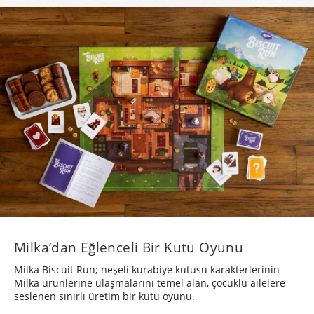
Milka’dan Eğlenceli Bir Kutu Oyunu
Milka Biscuit Run; neşeli kurabiye kutusu karakterlerinin
Milka ürünlerine ulaşmalarını temel alan, çocuklu ailelere
seslenen sınırlı üretim bir kutu oyunu.