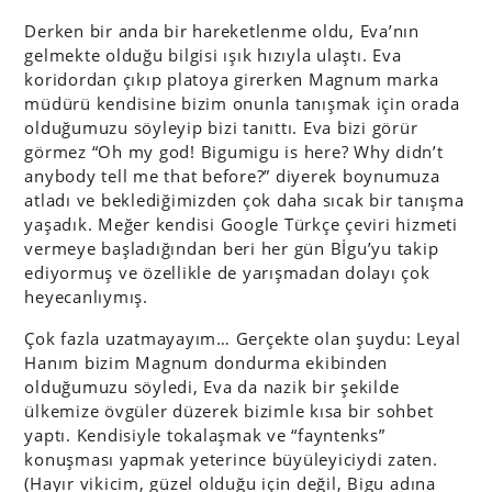
Derken bir anda bir hareketlenme oldu, Eva’nın
gelmekte olduğu bilgisi ışık hızıyla ulaştı. Eva
koridordan çıkıp platoya girerken Magnum marka
müdürü kendisine bizim onunla tanışmak için orada
olduğumuzu söyleyip bizi tanıttı. Eva bizi görür
görmez “Oh my god! Bigumigu is here? Why didn’t
anybody tell me that before?” diyerek boynumuza
atladı ve beklediğimizden çok daha sıcak bir tanışma
yaşadık. Meğer kendisi Google Türkçe çeviri hizmeti
vermeye başladığından beri her gün Bİgu’yu takip
ediyormuş ve özellikle de yarışmadan dolayı çok
heyecanlıymış.
Çok fazla uzatmayayım… Gerçekte olan şuydu: Leyal
Hanım bizim Magnum dondurma ekibinden
olduğumuzu söyledi, Eva da nazik bir şekilde
ülkemize övgüler düzerek bizimle kısa bir sohbet
yaptı. Kendisiyle tokalaşmak ve “fayntenks”
konuşması yapmak yeterince büyüleyiciydi zaten.
(Hayır vikicim, güzel olduğu için değil, Bigu adına