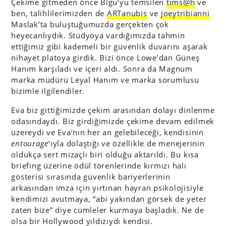
Çekime gitmeden önce Bigu’yu temsilen
tims@h
ve
ben, talihlilerimizden de
ARTanubis
ve
joeytribianni
Maslak’ta buluştuğumuzda gerçekten çok
heyecanlıydık. Stüdyoya vardığımızda tahmin
ettiğimiz gibi kademeli bir güvenlik duvarını aşarak
nihayet platoya girdik. Bizi önce Lowe’dan Güneş
Hanım karşıladı ve içeri aldı. Sonra da Magnum
marka müdürü Leyal Hanım ve marka sorumlusu
bizimle ilgilendiler.
Eva biz gittiğimizde çekim arasından dolayı dinlenme
odasındaydı. Biz girdiğimizde çekime devam edilmek
üzereydi ve Eva’nın her an gelebileceği, kendisinin
entourage
‘ıyla dolaştığı ve özellikle de menejerinin
oldukça sert mizaçlı biri olduğu aktarıldı. Bu kısa
briefing üzerine ödül törenlerinde kırmızı halı
gösterisi sırasında güvenlik bariyerlerinin
arkasından imza için yırtınan hayran psikolojisiyle
kendimizi avutmaya, “abi yakından görsek de yeter
zaten bize” diye cümleler kurmaya başladık. Ne de
olsa bir Hollywood yıldızıydı kendisi.