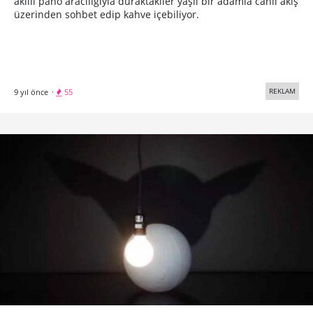
akıllı pano aracılığıyla duraktakiler yaşlı bir adamla canlı akış
üzerinden sohbet edip kahve içebiliyor.
REKLAM
9 yıl önce
·
55