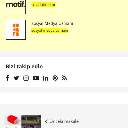
sr. art director
Sosyal Medya Uzmanı
sosyal medya uzmanı
Bizi takip edin
Önceki makale